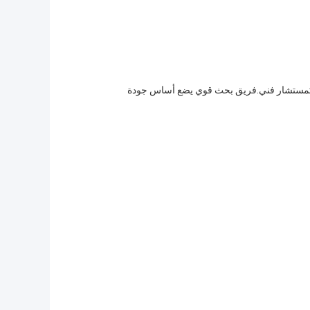
غفينغ كمدير عام لدينا الذي يشارك في أدوات الحفر HDD وتكنولوجيا المعالجة كمستشار فني.فريق بحث قوي يضع أساس جودة