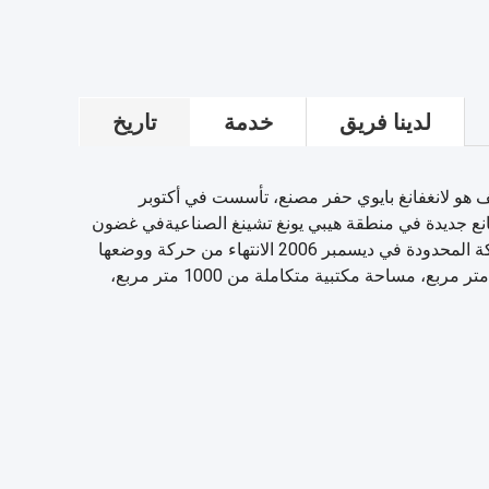
لدينا فريق
خدمة
تاريخ
ف هو لانغفانغ بايوي حفر مصنع، تأسست في أكتوبر
أرض لبناء مصانع جديدة في منطقة هيبي يونغ تشينغ الصناعيةفي غضون
ذلك تسجيل وتأسيس لانغفانغ Baiwei حفر شركة المحدودة في ديسمبر 2006 الانتهاء من حركة ووضعها
في الإنتاج.مساحة ورشة عمل للإنتاج 12، 000 متر مربع، مساحة مكتبية متكاملة من 1000 متر مربع،