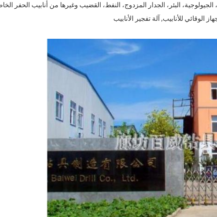
لجيولوجية، البئر، الجدار المزدوج، النفط، القضيب وغيرها من أنابيب الحفر الخ
هاز الوقائي للأنابيب, آلة تفجير الأنابيب