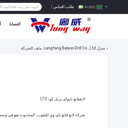
طلب اقتباس
|
Arabic
القضايا
أ
منزل
Langfang Baiwei Drill Co., Ltd. ملف الشركة
لانغفانغ بايواي بريل كو، LTD
شركة لانغ فانغ باي وي للثقوب، المحدودة تقع في وسط بك