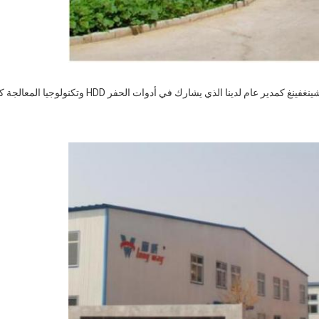
لقد دعونا خصيصا الخبير المحلي المعروف السيد تشو شين