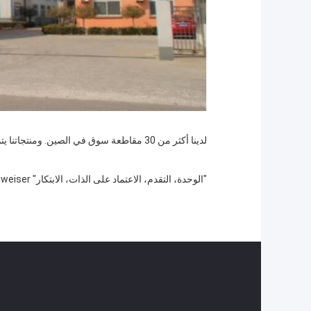
لدينا أكثر من 30 مقاطعة سوق في الصين. ومنتجاتنا يتم تصديرها إلى الهند وأستراليا وروسيا وأوروبا وأمريكا الشمالية والشرق الأوسط الخ
"الوحدة، التقدم، الاعتماد على الذات، الابتكار" Baiweiser التمسك بروح المؤسسة