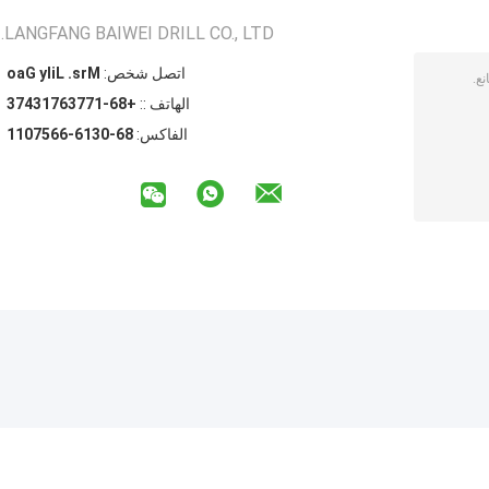
LANGFANG BAIWEI DRILL CO., LTD.
اتصل شخص:
Mrs. Lily Gao
الهاتف ::
+86-17736713473
الفاكس:
86-0316-6657011