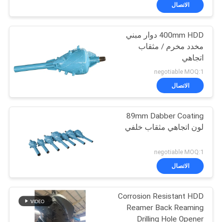
في
الاتصال
المصنع
400mm HDD دوار مبني
مخدد مخرم / مثقاب
مراقبة
اتجاهي
الجودة
negotiable MOQ:1
الاتصال
اتصل
89mm Dabber Coating
بنا
لون اتجاهي مثقاب خلفي
أخبار
negotiable MOQ:1
الاتصال
القضايا
Corrosion Resistant HDD
Reamer Back Reaming
خريطة
Drilling Hole Opener