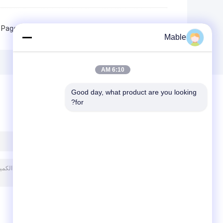
Page 1 of 2
Mable
6:10 AM
Good day, what product are you looking 
for?
ترك رسالة