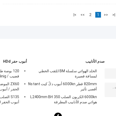
>|
>>
2
1
<<
|<
صدم الأنابيب
أنبوب حفر HDd
الخلد الهوائي سلسلة BM للثقب الخطي
لمسافة قصيرة
قضيب / Minig حفر الأنابيب
820mm قطر 6000kn أنبوب دكّ كيت Nstant
أقصى تأثير
الحفر / أنبوب
6000kn الكربون الصلب L2400mm BH 350
هوائي صدم الأنابيب المطرقة
أنبوب الحفر 120 بوصة طول