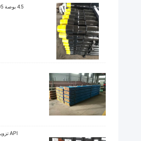
4.5 بوصة G105 أنبوب الحفر 114 مم قضيب حفر متكامل / أنبوب حفر المياه
API تزوير S135 Dth قضبان حفر آبار النفط غلاف الأنابيب 1000 مم طول