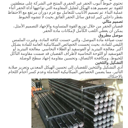
تحتوي خيوط أنبوب الحفر غير الحفري المنتج في الشركة على منطقتين
للقوة. تم تصميم هذه الهيكل لتقليل المقاومة التي تواجهها أداة الحفر أثناء
عملية البناء. تم تصميم الأنابيب للتعامل مع عزم دوران مرتفع مع الاحتفاظ
بقطر داخلي كبير لتدفق سائل الحفر الفائق بحيث لا تتشوه الخيوط.
تصميم مثالي
قضبان الحفر من خلال توزيع القوة المتساوية والإجهاد التصميم الأمثل،
يمكن أن يعطي اللعب الكامل لإمكانات مادة الحفر.
موصل مطروق
تمت صياغة مادة الموصل، والتي حسنت كثافة المادة، وغيرت الملمس
الليفي للمادة، بحيث تحسنت الخصائص الميكانيكية العامة للمادة بشكل
أكبر. معالجة النيتريد أو الفوسفيد أو الطلاء النحاسي. معالجة النيتريد أو
الفوسفيد أو اللوحة النحاسية لأطراف القضبان قد ضمنت مقاومة التآكل
للخيوط، ومكافحة الالتصاق، وتحسين مقاومة إجهاد سطح الوصلة.
التشكيل والتثخين
أدى التشكيل والتثخين للقضبان إلى تحسين الهيكل المعدني وتعزيز صلابة
التأثير، مما يضمن الخصائص الميكانيكية الشاملة وعدم كسر أختام اللحام
بالاحتكاك.