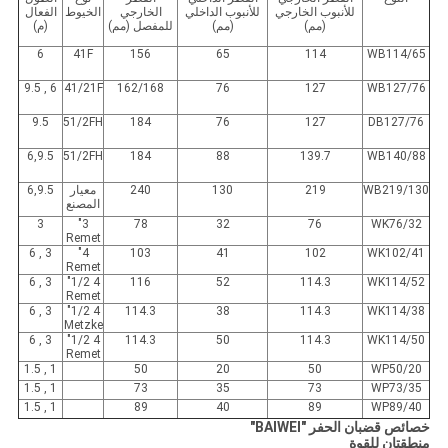
للأنبوب الخارجي
للأنبوب الداخلي
الخارجي
الخيوط
الفعال
(مم)
(مم)
للمفصل (مم)
(م)
6
41F
156
65
114
WB114/65
6 , 9.5
41/21F
162/168
76
127
WB127/76
9.5
51/2FH
184
76
127
DB127/76
6,9.5
51/2FH
184
88
139.7
WB140/88
WB219/130
219
130
240
معيار
6,9.5
المصنع
3
3"
78
32
76
WK76/32
Remet
3 , 6
4"
103
41
102
WK102/41
Remet
3 , 6
4 1/2"
116
52
114.3
WK114/52
Remet
3 , 6
4 1/2"
114.3
38
114.3
WK114/38
Metzke
3 , 6
4 1/2"
114.3
50
114.3
WK114/50
Remet
1 , 1.5
50
20
50
WP50/20
1 , 1.5
73
35
73
WP73/35
1 , 1.5
89
40
89
WP89/40
خصائص قضبان الحفر "BAIWEI"
منطقتان للقوة