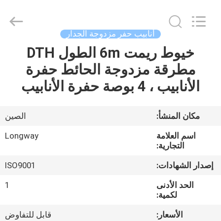
Langfang
Baiwei
Drill
Co.,
Ltd..
أنابيب حفر مزدوجة الجدار
All
Rights
Reserved.
خيوط ريمت 6m الطول DTH
الصفحة
مطرقة مزدوجة الحائط حفرة
الرئيسية
الأنابيب ، 4 بوصة حفرة الأنابيب
منتجات
مكان المنشأ:
الصين
فيديوهات
اسم العلامة
Longway
التجارية:
معلومات
إصدار الشهادات:
ISO9001
عنا
الحد الأدنى
1
لكمية:
جولة
الأسعار:
قابل للتفاوض