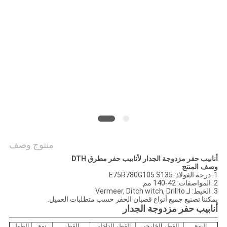
الموقع
PRIVACY
POLICY
منتوج وصف
أنابيب حفر مزدوجة الجدار لأنابيب حفر مطرق DTH
وصف المنتج
1. درجة الفولاذ: E75R780G105 S135
2. المواصفات: 42-140 مم
3. الخيط: لـ Vermeer, Ditch witch, Drillto
يمكننا تصنيع جميع أنواع قضبان الحفر حسب متطلبات العميل.
أنابيب حفر مزدوجة الجدار
النوع
القطر الخارجي
القطر الداخلي
القطر
نوع
الطول