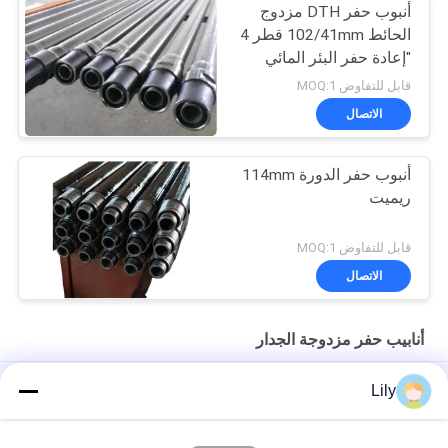
أنبوب حفر DTH مزدوج
الحائط 102/41mm قطر 4
"إعادة حفر البئر المائي
قابل للتفاوض MOQ:1
الاتصال
أنبوب حفر الدورة 114mm
ريميت
قابل للتفاوض MOQ:1
الاتصال
أنابيب حفر مزدوجة الجدار
أنابيب حفر ذات دوران عكسي عالية السرعة 114 مم 4 1/2" Remet
Lily
ذات جدار مزدوج
89 مللي متر القطر الخارجي عكس أنبوب الحفر بتدوير 3 متر طويلة