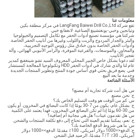
معلومات عنا
تقع شركة LangFang Baiwei Drill Co.,Ltd في مركز منطقة بكين
وتيانجين وخبي-يونغتشينغ الصناعية. لانغفانغ خبي.
شركتنا هي مؤسسة تصنيع أدوات الحفر مع تكامل التصميم والجيولوجيا
والبئر والجدار المزدوج والزيت واللولب وغيرها من أنابيب الحفر الخاصة.
وأدوات الحفر الخاصة بدون خنادق مثل رؤوس التوجيه التجريبية،
والمحاور، والموسعات، والفرعية الموفرة، والرامر الأنبوبي الهوائي، وآلة
تفجير الأنابيب.
لقد دعونا بشكل خاص الخبير المحلي المعروف السيد تشو شينغفنغ كمدير
عام لنا والذي شارك في أدوات الحفر HDD وتكنولوجيا المعالجة كمستشار
فني. يضع فريق بحثي قوي أساس جودة المنتج وتطوير المنتجات الجديدة
وخدمة ما بعد البيع.
الأسئلة الشائعة
س: هل أنت شركة تجارية أم مصنع؟
ج: نحن مصنع.
س: كم من الوقت هو وقت التسليم الخاص بك؟
ج: بشكل عام، يكون من 7-30 يومًا إذا كانت البضائع في المخزون. أو يكون
من 30-60 يومًا إذا لم تكن البضائع في المخزون، فهذا يعتمد على الكمية.
س: هل تقدمون عينات؟ هل هي مجانية أم إضافية؟
ج: نعم، يمكننا تقديم العينة التي تحتاج إلى دفع تكلفة المنتجات والشحن.
س: ما هي شروط الدفع الخاصة بك؟
ج: الدفع<=1000 دولار أمريكي، 100٪ مقدمًا. الدفع>=1000 دولار
أمريكي، 30٪ T/T مقدمًا، الرصيد قبل الشحن.