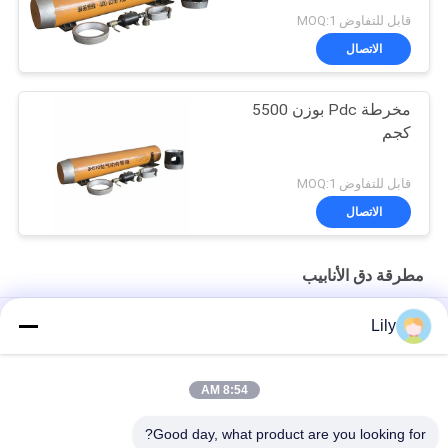
قابل للتفاوض MOQ:1
الاتصال
مخرطة Pdc بوزن 5500
كجم
قابل للتفاوض MOQ:1
الاتصال
مطرقة دق الأنابيب
OD260mm الأنابيب الهوائية صدم المطرقة المثقاب المستخدمة في
Lily
صدم الغلاف
BH650 2500T تأثير مطرقة الأنابيب الهوائية
8:54 AM
28000kN 700mm OD. صب الأنابيب الهوائية للطاقة التعدين
Good day, what product are you looking for?