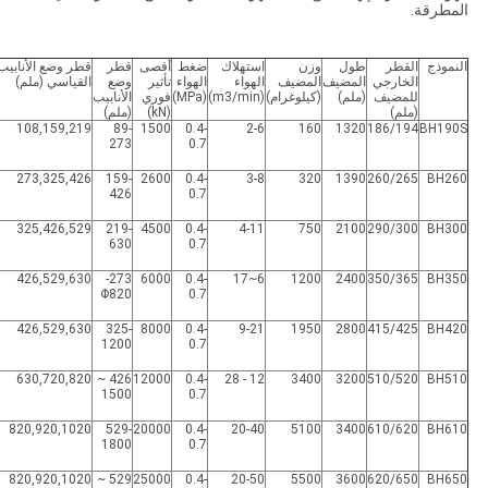
المطرقة.
النموذج
القطر
طول
وزن
استهلاك
ضغط
أقصى
قطر
قطر وضع الأنابيب
الخارجي
المضيف
المضيف
الهواء
الهواء
تأثير
وضع
القياسي (ملم)
للمضيف
(ملم)
(كيلوغرام)
(m3/min)
(MPa)
فوري
الأنابيب
(ملم)
(kN)
(ملم)
108,159,219
89-
1500
0.4-
2-6
160
1320
186/194
BH190S
273
0.7
273,325,426
159-
2600
0.4-
3-8
320
1390
260/265
BH260
426
0.7
325,426,529
219-
4500
0.4-
4-11
750
2100
290/300
BH300
630
0.7
426,529,630
273-
6000
0.4-
6~17
1200
2400
350/365
BH350
Φ820
0.7
426,529,630
325-
8000
0.4-
9-21
1950
2800
415/425
BH420
1200
0.7
630,720,820
426 ~
12000
0.4-
12 - 28
3400
3200
510/520
BH510
1500
0.7
820,920,1020
529-
20000
0.4-
20-40
5100
3400
610/620
BH610
1800
0.7
820,920,1020
529 ~
25000
0.4-
20-50
5500
3600
620/650
BH650