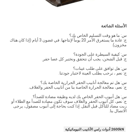
الأسئلة الشائعة
س: ما هو وقت التسليم الخاص بك؟
ج: عادة ما يستغرق الأمر 20 يوماً لإنتاجها. في غضون 3 أيام (إذا كان هناك
مخزون).
س: كيفية السيطرة على الجودة؟
ج: قبل الشحن، يجب أن نتحقق ونختبر كل عصا حفر.
س: هل توافق على طلب عينات؟
ج: نعم ، نرحب بطلب العينة لاختبار جودتنا.
س: هل تم معالجة أنابيب الحفر الحرارية الخاصة بك؟
ج: نعم، معالجة الحرارة الخاصة بنا من أنابيب الحفر والغلاف.
س: هل أنبوب الحفر الخاص بك لديه وظيفة مضادة للصدأ؟
ج: نعم، كل أنبوب الحفر والغلاف سوف تكون مضادة للصدأ مع الطلاء أو
زيت مضاد للتآكل قبل النقل. إذا كنت بحاجة إلى أنبوب مصقول، يرجى
الاتصال بنا.
2600kN أدوات رامي الأنابيب النيوماتيكية