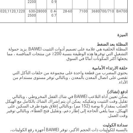
2200
0.9
1020,1120,1220
630-
28000
0.4-
28-60
7100
3680
700/710
BH700
2500
0.7
الميزة
المظلة بعد الضغط
المظلة الخلفية هي علامة على تصميم أدوات التثبيت BAIWEI. يزيد حمولة
التشغيل التي توفرها هذه الوظيفة بنسبة 200٪ عن منتجات المنافسة ، مما
يجعلها أكثر المكونات أمانًا في السوق.
حلقة الارتداء الأمامية
يحتوي المضرب من قطعة واحدة على مجموعة من حلقات التآكل التي
تقضي على اتصال المعدن بالمعدن ، وبالتالي توفر مستوى مستدام من
الأداء.
ادفع (تشاك)
يمكن تعيين أداة التلاعب BAIWEI في شاك القفل المخروطي ، وبالتالي
تقليل وقت التثبيت وتفكيكه. يمكن أن يتم إشراك الشاك بالكامل مع الهيكل
الصلب بمقدار 6 بوصة (152 مم) ،وبالتالي إغلاق بقوة طرف السكين على
الهيكل، مما يلغي الحاجة إلى إطار دعم، وتقليل فتح الغطاء، وبالتالي توفير
وقت العمل.
سدادة الكوليت
بالنسبة للكوليتات ذات الحجم الأكبر، توفر BAIWEI أجهزة رفع الكوليتات،