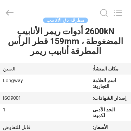
Langfang
Baiwei
Drill
Co.,
Ltd..
مطرقة دق الأنابيب
All
Rights
Reserved.
2600kN أدوات ريمر الأنابيب
الصفحة
المضغوطة ، 159mm قطر الرأس
الرئيسية
المطرقة أنابيب ريمر
منتجات
مكان المنشأ:
الصين
فيديوهات
اسم العلامة
Longway
التجارية:
معلومات
إصدار الشهادات:
ISO9001
عنا
الحد الأدنى
1
لكمية:
جولة
الأسعار:
قابل للتفاوض