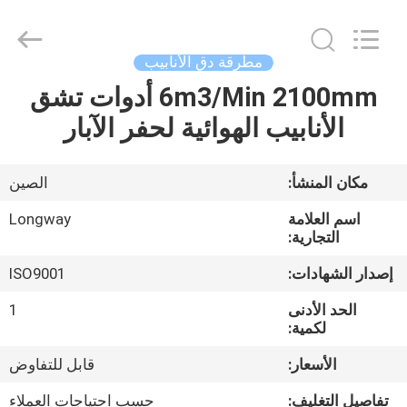
Langfang
Baiwei
Drill
Co.,
Ltd..
مطرقة دق الأنابيب
All
Rights
Reserved.
6m3/Min 2100mm أدوات تشق
الصفحة
الأنابيب الهوائية لحفر الآبار
الرئيسية
منتجات
مكان المنشأ:
الصين
اسم العلامة
Longway
فيديوهات
التجارية:
إصدار الشهادات:
ISO9001
معلومات
الحد الأدنى
1
عنا
لكمية:
الأسعار:
قابل للتفاوض
جولة
تفاصيل التغليف:
حسب احتياجات العملاء