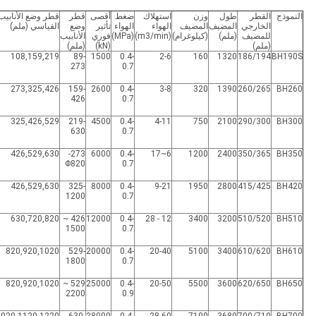
النموذج
القطر
طول
وزن
استهلاك
ضغط
أقصى
قطر
قطر وضع الأنابيب
الخارجي
المضيف
المضيف
الهواء
الهواء
تأثير
وضع
القياسي (ملم)
للمضيف
(ملم)
(كيلوغرام)
(m3/min)
(MPa)
فوري
الأنابيب
(ملم)
(kN)
(ملم)
108,159,219
89-
1500
0.4-
2-6
160
1320
186/194
BH190S
273
0.7
273,325,426
159-
2600
0.4-
3-8
320
1390
260/265
BH260
426
0.7
325,426,529
219-
4500
0.4-
4-11
750
2100
290/300
BH300
630
0.7
426,529,630
273-
6000
0.4-
6~17
1200
2400
350/365
BH350
Φ820
0.7
426,529,630
325-
8000
0.4-
9-21
1950
2800
415/425
BH420
1200
0.7
630,720,820
426 ~
12000
0.4-
12 - 28
3400
3200
510/520
BH510
1500
0.7
820,920,1020
529-
20000
0.4-
20-40
5100
3400
610/620
BH610
1800
0.7
820,920,1020
529 ~
25000
0.4-
20-50
5500
3600
620/650
BH650
2200
0.9