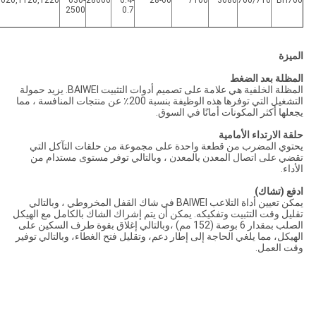
1020,1120,1220
630-
28000
0.4-
28-60
7100
3680
700/710
BH700
2500
0.7
الميزة
المظلة بعد الضغط
المظلة الخلفية هي علامة على تصميم أدوات التثبيت BAIWEI. يزيد حمولة
التشغيل التي توفرها هذه الوظيفة بنسبة 200٪ عن منتجات المنافسة ، مما
يجعلها أكثر المكونات أمانًا في السوق.
حلقة الارتداء الأمامية
يحتوي المضرب من قطعة واحدة على مجموعة من حلقات التآكل التي
تقضي على اتصال المعدن بالمعدن ، وبالتالي توفر مستوى مستدام من
الأداء.
ادفع (تشاك)
يمكن تعيين أداة التلاعب BAIWEI في شاك القفل المخروطي ، وبالتالي
تقليل وقت التثبيت وتفكيكه. يمكن أن يتم إشراك الشاك بالكامل مع الهيكل
الصلب بمقدار 6 بوصة (152 مم) ،وبالتالي إغلاق بقوة طرف السكين على
الهيكل، مما يلغي الحاجة إلى إطار دعم، وتقليل فتح الغطاء، وبالتالي توفير
وقت العمل.