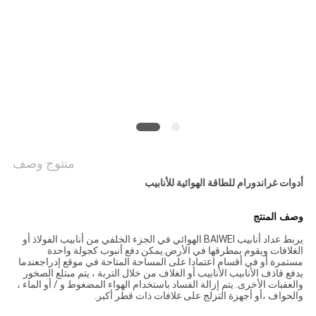
الموقع
PRIVACY
POLICY
منتوج وصف
أدوات غراندورام للطاقة الهوائية للأنابيب
وصف المنتج
يربط عداد أنابيب BAIWEI الهوائي في الجزء الخلفي من أنابيب الفولاذ أو
الغلافات ويقوم بمطرقها في الأرض.يمكن دفع أنبوب كجولة واحدة
مستمرة أو في أقسام اعتمادا على المساحة المتاحة في موقع إدراجعندما
يدفع قاذف الأنابيب الأنابيب أو الغلاف من خلال التربة ، يتم ‬مبتلع الصخور
والعقبات الأخرى.‬ يتم إزالة الفساد باستخدام الهواء المضغوط و / أو الماء ،
والحواف ،أو أجهزة التزلج على غلافات ذات قطر أكبر.