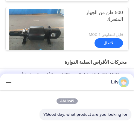
500 طن من الجهاز
المتحرك
قابل للتفاوض MOQ:1
الاتصال
محركات الأقراص الصلبة الدوارة
5-1-2FH 1177mm الطول الصب HDD حفر الأنابيب الدوران الأصفر
60T
Lily
50T 210mm OD. أنابيب الحفر من الفولاذ الكربوني
8:45 AM
دوران أنبوب حفر HDD أسود من الفولاذ المقاوم للصدأ بطول 571 مم،
100 كيلو نيوتن
Good day, what product are you looking for?
فئات شعبية
جميع