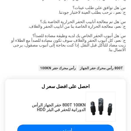
س: هل توافق على طلب عينات؟
ج: نعم ، نرحب بطلب العينة لاختبار جودتنا.
س: هل تم معالجة أنابيب الحفر الحرارية الخاصة بك؟
ج: نعم، معالجة الحرارة الخاصة بنا من أنابيب الحفر والغلاف.
س: هل أنبوب الحفر الخاص بك لديه وظيفة مضادة للصدأ؟
ج: نعم، كل أنبوب الحفر والغلاف سوف تكون مضادة للصدأ مع الطلاء أو
زيت مضاد للتآكل قبل النقل. إذا كنت بحاجة إلى أنبوب مصقول، يرجى
الاتصال بنا.
800T رأس محرك حفر الجهاز
رأس محرك حفر 100KN
احصل على افضل سعر ل
800T 100KN حفر الجهاز الرأس
الدورانية للحفر في البئر HDD
استمر