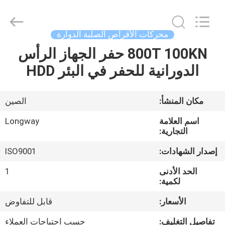
Langfang
Baiwei
Drill
Co.,
Ltd..
محركات الأقراص الصلبة الدوارة
All
Rights
Reserved.
800T 100KN حفر الجهاز الرأس
الصفحة
الدورانية للحفر في البئر HDD
الرئيسية
منتجات
مكان المنشأ:
الصين
اسم العلامة
Longway
فيديوهات
التجارية:
إصدار الشهادات:
ISO9001
معلومات
الحد الأدنى
1
عنا
لكمية:
الأسعار:
قابل للتفاوض
جولة
تفاصيل التغليف:
حسب احتياجات العملاء