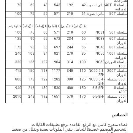
للدراجات
سلسلة الـ 40T
ثنائي الصوت
42
192
543
48
60
70
الدورانية
سلسلة 50T
ثنائي الصوت
61
210
571
59
75
100
A ((ملم)
B ((ملم)
C ((ملم)
D ((ملم)
E ((ملم)
كيلوغرام
سلسلة 50T
NC31
60
210
571
60
75
100
سلسلة 60T
NC38
65
234
672
65
90
125
الدوران
سلسلة 80T
NC46
65
244
697
65
90
175
سلسلة 100T
NC50
85
270
821
84
108
240
الدورانية
سلسلة الدوران
NC50
100
314
904
102
135
330
150T
سلسلة 200T
NC50,5-1-
110
340
1177
118
150
415
الدوران
2FH
300T سلسلة
NC50,5-1-
125
390
1282
122
173
800
الدوران
2FH
سلسلة الـ
6-5-8FH
150
480
1530
150
216
940
400T
500T سلسلة
6-5-8FH
170
570
1651
192
248
2010
الدوران
الخصائص
غطاء متعرج كامل مع الرفع القاعدة لرفع تطبيقات الكابلات.
التشحيم المصمم خصيصًا للحامل يبقي الملوثات بعيدة ويقلل من ضغط