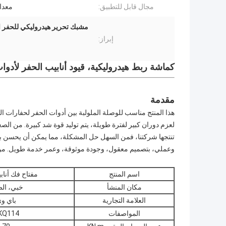
مجال قابل للتطبيق:
معدا
مشبك تحرير هيدروليكي للحفر ال
إبراز:
كماشة ربط هيدروليكية، قيود أنابيب الحفر لأدوا
مقدمة
هذا المنتج مناسب للوصلة الملولبة بين أدوات الحفر لحفارات ال
لعزم دوران كبير لفترة طويلة، يتم توليد قوة شد كبيرة. من الصعب
تنتجها شركتنا، فمن السهل حل المشكلة، مما يمكن أن يحسن بش
وعملي، بتصميم معقول، وجودة موثوقة، وعمر خدمة طويل. من الم
اسم المنتج
مفتاح فك أناب
مكان المنشأ
خبي، ال
العلامة التجارية
باي و
المواصفات
KQ114