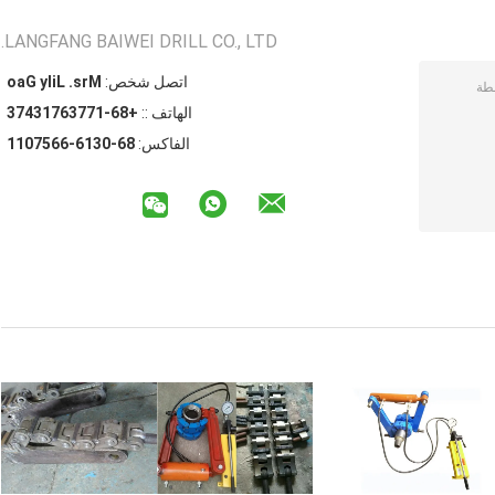
LANGFANG BAIWEI DRILL CO., LTD.
اتصل شخص:
Mrs. Lily Gao
الهاتف ::
+86-17736713473
الفاكس:
86-0316-6657011