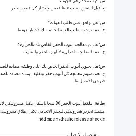
س: كيف تتحكم في الجودة؟
ج: قبل الشحن، يجب علينا فحص واختبار كل قضيب حفر.
س: هل توافق على طلب العينات؟
ج: نعم، نرحب بطلب العينة الخاصة بك لاختبار جودتنا.
س: هل تم معالجة أنبوب الحفر الخاص بك بالحرارة؟
ج: نعم، المعالجة الحرارية لأنابيب الحفر والتغليف.
س: هل يحتوي أنبوب الحفر الخاص بك على وظيفة مضادة للصدأ
ج: نعم، سيتم معالجة كل أنبوب حفر وتغليف بمادة مضادة للصدأ 
فيرجى الاتصال بنا.
بطاقة:
ملقط أنبوب الحفر 30 ميجا باسكال,تكبل هيدروليكي لأنابيب الأقراص الصلبة,تكبل إطلاق هيدروليكي لأنابيب الأقراص الصلبة
مشبك تحرير هيدروليكي للحفر الاتجاهي,تكبل إطلاق هيدروليكي ل
hdd pipe hydraulic release shackle
تفاصيل الاتصال