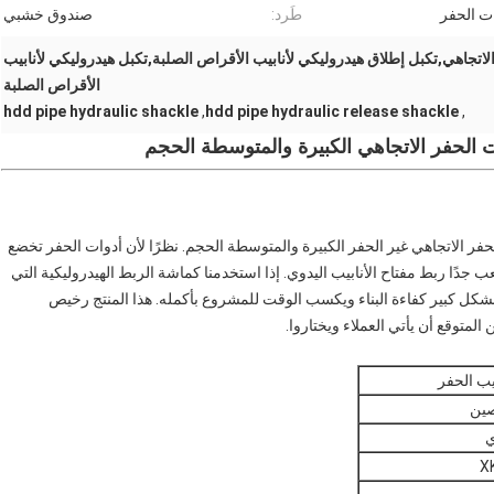
ت الحفر
طَرد:
صندوق خشبي
اتجاهي,تكبل إطلاق هيدروليكي لأنابيب الأقراص الصلبة,تكبل هيدروليكي لأنابيب
الأقراص الصلبة
hdd pipe hydraulic shackle
,
hdd pipe hydraulic release shackle
,
ت الحفر الاتجاهي الكبيرة والمتوسطة الحجم
حفر الاتجاهي غير الحفر الكبيرة والمتوسطة الحجم. نظرًا لأن أدوات الحفر تخضع
 جدًا ربط مفتاح الأنابيب اليدوي. إذا استخدمنا كماشة الربط الهيدروليكية التي
كل كبير كفاءة البناء ويكسب الوقت للمشروع بأكمله. هذا المنتج رخيص
توقع أن يأتي العملاء ويختاروا.
يب الحفر
صين
ي
X