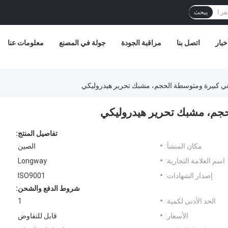
يبحث
خبار
اتصل بنا
مراقبة الجودة
جولة في المصنع
معلومات عنا
اهي كبيرة ومتوسطة الحجم، مشبك تحرير هيدروليكي
لحجم، مشبك تحرير هيدروليكي
تفاصيل المنتج:
مكان المنشأ:
الصين
اسم العلامة التجارية:
Longway
إصدار الشهادات:
ISO9001
شروط الدفع والشحن:
الحد الأدنى لكمية:
1
الأسعار:
قابل للتفاوض