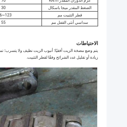
عزم الدوران المقدر KN.m
70
الضغط المقدر ميجا باسكال
30
قطر التثبيت مم
123~156
سداسي أنثى القفل مم
55
الاحتياطات
يتم وضع مضخة الزيت أفقيًا؛ أنبوب الزيت نظيف ولا يتسرب؛ تميي
زيادة أو تقليل عدد الشرائح وفقًا لقطر التثبيت.