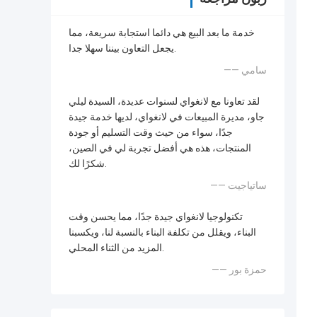
خدمة ما بعد البيع هي دائما استجابة سريعة، مما
يجعل التعاون بيننا سهلا جدا.
—— سامي
لقد تعاونا مع لانغواي لسنوات عديدة، السيدة ليلي
جاو، مديرة المبيعات في لانغواي، لديها خدمة جيدة
جدًا، سواء من حيث وقت التسليم أو جودة
المنتجات، هذه هي أفضل تجربة لي في الصين،
شكرًا لك.
—— ساتياجيت
تكنولوجيا لانغواي جيدة جدًا، مما يحسن وقت
البناء، ويقلل من تكلفة البناء بالنسبة لنا، ويكسبنا
المزيد من الثناء المحلي.
—— حمزة بور