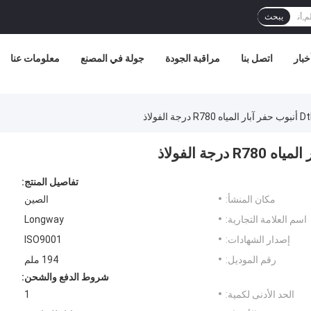
يبحث
خبار
اتصل بنا
مراقبة الجودة
جولة في المصنع
معلومات عنا
تفاصيل المنتج:
مكان المنشأ:
الصين
اسم العلامة التجارية:
Longway
إصدار الشهادات:
ISO9001
رقم الموديل:
194 ملم
شروط الدفع والشحن:
الحد الأدنى لكمية:
1