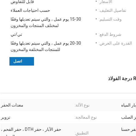
الأسعار:
قابل للتفاوض
تفاصيل التغليف:
حسب احتياجات العملاء
وقت التسليم:
15-30 يوم عمل ، والتي سيتم تعديلها وفقًا
لمختلف المنتجات والمخزون
شروط الدفع:
تي/تي
القدرة على العرض:
20-30 يوم عمل ، والتي سيتم تعديلها وفقًا
للمنتجات المختلفة والمخزون
اتصل
ار المياه
نوع الآلة:
معدات الحفر
يز الصلب
نوع المعالجة:
تزوير
فر حسنا
حفر الآبار ، حفر DTH ، حفر الفحم ،
التطبيق: