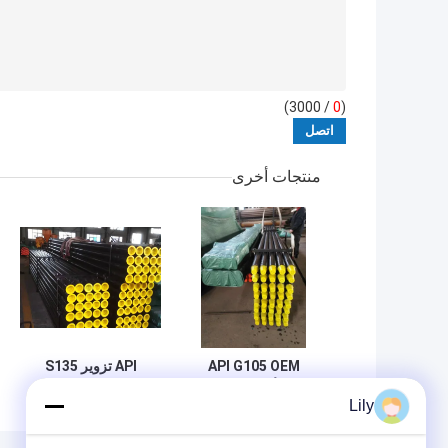
/ 3000)
0
(
منتجات أخرى
API G105 OEM
API تزوير S135
DTH أنبوب حفر بئر
قضبان حفر Dth
Lily
المياه السوداء قطره
أنابيب تغليف آبار
168mm
النفط بطول 1000