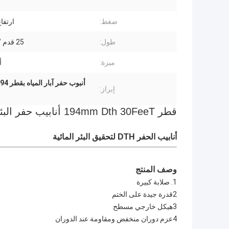
ضغط:
ارتفا
طول:
25 قدم / 30 قدم
ميزة:
أ
أنبوب حفر آبار المياه بقطر 194 ملم,أنبوب حفر آبار المياه بطول 30 قدم,أنبوب حفر آبار المياه من درجة R780
إبراز:
قطر 194mm Dth 30FeeT أنابيب حفر البئر R780 الصف الصلب
أنابيب الحفر DTH لتحقيق البئر المائية
وصف المنتج
1. صلابة كبيرة
2قدرة جيدة على الختم
3هيكل خارجي مسطح
4عزم دوران منخفض ومقاومة عند الدوران