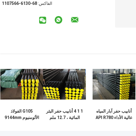
الفاكس:
86-0316-6657011
أنابيب حفر آبار المياه
1 1 4 أنابيب حفر البئر
G105 الفولاذ
عالية الأداء API R780
المائية ، 12.7 ملم
الألومنيوم 9144mm
بقطر 127 ملم
سمك الجدار
الطول الثابت أسفل
الملفوف
3-1/2 أنبوب الحفر