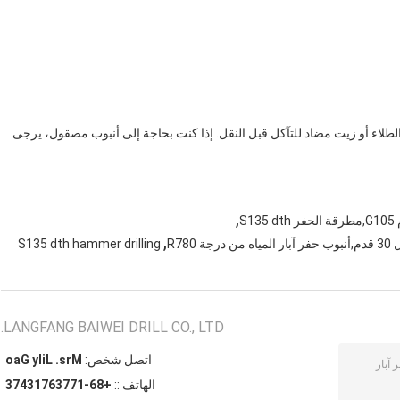
طلاء أو زيت مضاد للتآكل قبل النقل. إذا كنت بحاجة إلى أنبوب مصقول، يرجى
,
,
S135 dth hammer drilling
LANGFANG BAIWEI DRILL CO., LTD.
اتصل شخص:
Mrs. Lily Gao
الهاتف ::
+86-17736713473