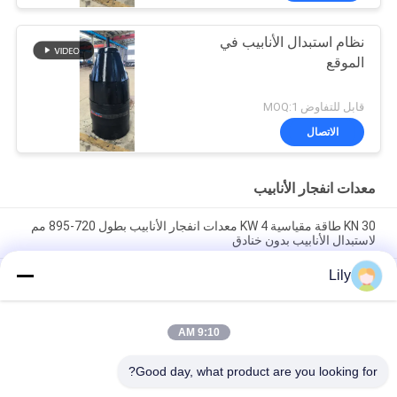
نظام استبدال الأنابيب في
الموقع
قابل للتفاوض MOQ:1
الاتصال
معدات انفجار الأنابيب
30 KN طاقة مقياسية 4 KW معدات انفجار الأنابيب بطول 720-895 مم
لاستبدال الأنابيب بدون خنادق
Lily
نظام استبدال خط الأنابيب مع سرعة السحب العكسية القصوى 1.5m /
min 0.8m / min سرعة السحب العكسية الدقيقة ومعدات انفجار أنابيب
الطاقة 7.5KW
9:10 AM
BL25 4KW أنابيب سحب مرة أخرى سرعة أنابيب انفجار معدات
2.6M/Min
Good day, what product are you looking for?