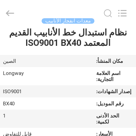
Langfang
Baiwei
Drill
Co.,
Ltd..
معدات انفجار الأنابيب
All
Rights
Reserved.
نظام استبدال خط الأنابيب القديم
الصفحة
المعتمد ISO9001 BX40
الرئيسية
منتجات
مكان المنشأ:
الصين
اسم العلامة
Longway
فيديوهات
التجارية:
إصدار الشهادات:
ISO9001
معلومات
رقم الموديل:
BX40
عنا
الحد الأدنى
1
لكمية:
جولة
الأسعار:
قابل للتفاوض