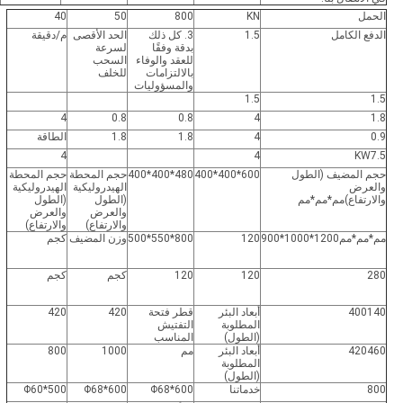
الحمل
KN
800
50
40
الدفع الكامل
1.5
3. كل ذلك
الحد الأقصى
م/دقيقة
بدقة وفقًا
لسرعة
للعقد والوفاء
السحب
بالالتزامات
للخلف
والمسؤوليات
1.5
1.5
4
0.8
0.8
4
1.8
0.9
4
1.8
1.8
الطاقة
4
4
KW
7.5
حجم المضيف (الطول
600*400*400
480*400*400
حجم المحطة
حجم المحطة
والعرض
الهيدروليكية
الهيدروليكية
والارتفاع)
مم*مم*مم
(الطول
(الطول
والعرض
والعرض
والارتفاع)
والارتفاع)
مم*مم*مم
1200*1000*900
120
800*550*500
وزن المضيف
كجم
280
120
120
كجم
كجم
140
400
أبعاد البئر
قطر فتحة
420
420
المطلوبة
التفتيش
(الطول)
المناسب
460
420
أبعاد البئر
مم
1000
800
المطلوبة
(الطول)
800
خدماتنا
Φ68*600
Φ68*600
Φ60*500