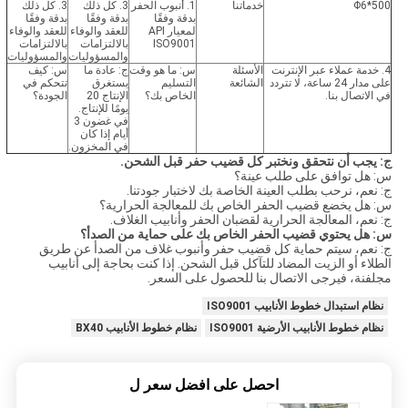
Φ6*500
خدماتنا
1. أنبوب الحفر
3. كل ذلك
3. كل ذلك
بدقة وفقًا
بدقة وفقًا
بدقة وفقًا
لمعيار API
للعقد والوفاء
للعقد والوفاء
ISO9001
بالالتزامات
بالالتزامات
والمسؤوليات
والمسؤوليات
4. خدمة عملاء عبر الإنترنت
الأسئلة
س: ما هو وقت
ج: عادة ما
س: كيف
على مدار 24 ساعة، لا تتردد
الشائعة
التسليم
يستغرق
تتحكم في
في الاتصال بنا.
الخاص بك؟
الإنتاج 20
الجودة؟
يومًا للإنتاج.
في غضون 3
أيام إذا كان
في المخزون.
ج: يجب أن نتحقق ونختبر كل قضيب حفر قبل الشحن.
س: هل توافق على طلب عينة؟
ج: نعم، نرحب بطلب العينة الخاصة بك لاختبار جودتنا.
س: هل يخضع قضيب الحفر الخاص بك للمعالجة الحرارية؟
ج: نعم، المعالجة الحرارية لقضبان الحفر وأنابيب الغلاف.
س: هل يحتوي قضيب الحفر الخاص بك على حماية من الصدأ؟
ج: نعم، سيتم حماية كل قضيب حفر وأنبوب غلاف من الصدأ عن طريق
الطلاء أو الزيت المضاد للتآكل قبل الشحن. إذا كنت بحاجة إلى أنابيب
مجلفنة، فيرجى الاتصال بنا للحصول على السعر.
نظام استبدال خطوط الأنابيب ISO9001
نظام خطوط الأنابيب الأرضية ISO9001
نظام خطوط الأنابيب BX40
احصل على افضل سعر ل