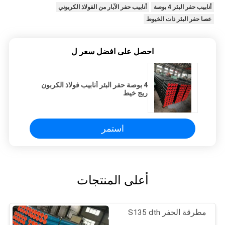
أنابيب حفر البئر 4 بوصة
أنابيب حفر الآبار من الفولاذ الكربوني
عصا حفر البئر ذات الخيوط
احصل على افضل سعر ل
4 بوصة حفر البئر أنابيب فولاذ الكربون
ريج خيط
استمر
أعلى المنتجات
مطرقة الحفر S135 dth