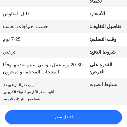
لكمية:
جولة
الأسعار:
قابل للتفاوض
في
تفاصيل التغليف:
حسب احتياجات العملاء
المصنع
وقت التسليم:
7-25 يوم
شروط الدفع:
تي/تي
مراقبة
القدرة على
20-30 يوم عمل ، والتي سيتم تعديلها وفقًا
الجودة
العرض:
للمنتجات المختلفة والمخزون
تسليط الضوء:
,
أنابيب حفر البئر 4 بوصة
اتصل
,
أنابيب حفر الآبار من الفولاذ الكربوني
بنا
عصا حفر البئر ذات الخيوط
افضل سعر
أخبار