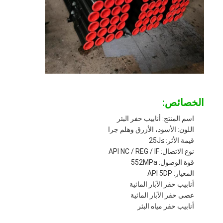
الخصائص:
اسم المنتج: أنابيب حفر البئر
اللون: الأسود، الأزرق وهلم جرا
قيمة الأثر: ≥25J
نوع الاتصال: API NC / REG / IF
قوة الوصول: 552MPa
المعيار: API 5DP
أنابيب حفر الآبار المائية
عصى حفر الآبار المائية
أنابيب حفر مياه البئر