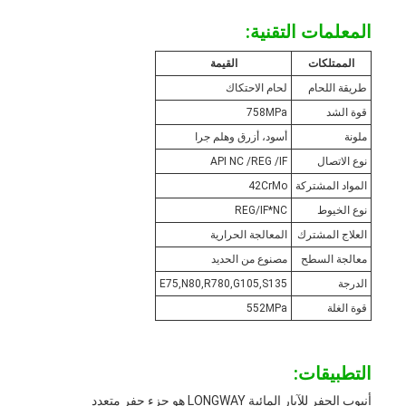
المعلمات التقنية:
الممتلكات
القيمة
طريقة اللحام
لحام الاحتكاك
قوة الشد
758MPa
ملونة
أسود، أزرق وهلم جرا
نوع الاتصال
API NC /REG /IF
المواد المشتركة
42CrMo
نوع الخيوط
REG/IF*NC
العلاج المشترك
المعالجة الحرارية
معالجة السطح
مصنوع من الحديد
الدرجة
E75,N80,R780,G105,S135
قوة الغلة
552MPa
التطبيقات:
أنبوب الحفر للآبار المائية LONGWAY هو جزء حفر متعدد