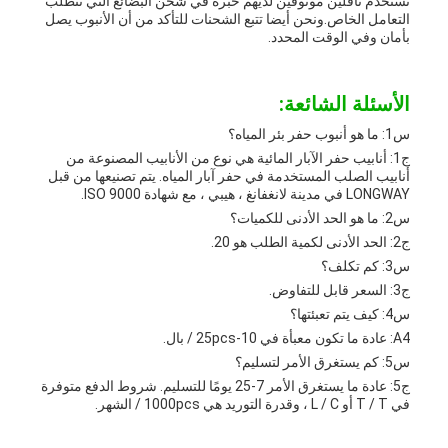
نستخدم ناقلين موثوقين لديهم خبرة في شحن البضائع التي تتطلب
التعامل الخاص.ونحن أيضا تتبع الشحنات للتأكد من أن الأنبوب يصل
بأمان وفي الوقت المحدد.
الأسئلة الشائعة:
س1: ما هو أنبوب حفر بئر المياه؟
ج1: أنابيب حفر الآبار المائية هي نوع من الأنابيب المصنوعة من
أنابيب الصلب المستخدمة في حفر آبار المياه. يتم تصنيعها من قبل
LONGWAY في مدينة لانغفانغ ، هيبي ، مع شهادة ISO 9000.
س2: ما هو الحد الأدنى للكميات؟
ج2: الحد الأدنى لكمية الطلب هو 20.
س3: كم تكلف؟
ج3: السعر قابل للتفاوض.
س4: كيف يتم تعبئتها؟
A4: عادة ما تكون معبأة في 10-25pcs / بال.
س5: كم يستغرق الأمر لتسليم؟
ج5: عادة ما يستغرق الأمر 7-25 يومًا للتسليم. شروط الدفع متوفرة
في T / T أو L / C ، وقدرة التوريد هي 1000pcs / الشهر.