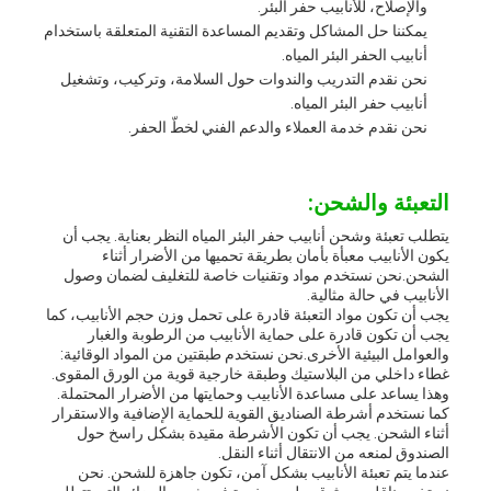
والإصلاح، للأنابيب حفر البئر.
يمكننا حل المشاكل وتقديم المساعدة التقنية المتعلقة باستخدام
أنابيب الحفر البئر المياه.
نحن نقدم التدريب والندوات حول السلامة، وتركيب، وتشغيل
أنابيب حفر البئر المياه.
نحن نقدم خدمة العملاء والدعم الفني لخطّ الحفر.
التعبئة والشحن:
يتطلب تعبئة وشحن أنابيب حفر البئر المياه النظر بعناية. يجب أن
يكون الأنابيب معبأة بأمان بطريقة تحميها من الأضرار أثناء
الشحن.نحن نستخدم مواد وتقنيات خاصة للتغليف لضمان وصول
الأنابيب في حالة مثالية.
يجب أن تكون مواد التعبئة قادرة على تحمل وزن حجم الأنابيب، كما
يجب أن تكون قادرة على حماية الأنابيب من الرطوبة والغبار
والعوامل البيئية الأخرى.نحن نستخدم طبقتين من المواد الوقائية:
غطاء داخلي من البلاستيك وطبقة خارجية قوية من الورق المقوى.
وهذا يساعد على مساعدة الأنابيب وحمايتها من الأضرار المحتملة.
كما نستخدم أشرطة الصناديق القوية للحماية الإضافية والاستقرار
أثناء الشحن. يجب أن تكون الأشرطة مقيدة بشكل راسخ حول
الصندوق لمنعه من الانتقال أثناء النقل.
عندما يتم تعبئة الأنابيب بشكل آمن، تكون جاهزة للشحن. نحن