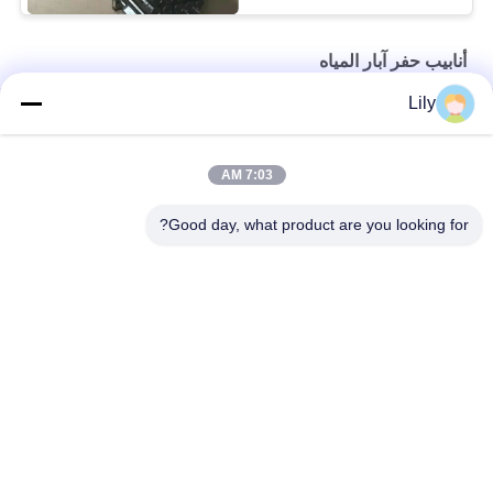
أنابيب حفر آبار المياه
Lily
API G105 OEM DTH أنبوب حفر بئر المياه السوداء قطره 168mm
API تزوير S135 قضبان حفر Dth أنابيب تغليف آبار النفط بطول 1000
7:03 AM
مم
Good day, what product are you looking for?
أنابيب حفر آبار المياه عالية الأداء API R780 بقطر 127 ملم
فئات شعبية
جميع
أنابيب حفر مزدوجة 
أنبوب حفر HDd
الجدار
انجرسول راند أنابيب 
أنابيب حفر آبار المياه
الحفر