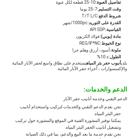
تفاصيل العبوة:
10-25 قطعة لكل عبوة
وقت التسليم:
7-25 يوما
شروط الدفع:
T/T L/C
القدرة على التوريد:
1000pc/شهر
القياسية:
API 5DP
مادة (بوبي):
فولاذ الكربون
نوع الخيوط:
REG/IF*NC
ملونة:
أسود، أزرق وهلم جرا
الطول:
≥ 10%
بلدي
أنبوب حفر بئر المياه
يستخدم على نطاق واسع لحفر الآبار المائية
والإكسسوارات ، أجزاء حفر الآبار المائية.
الدعم والخدمات:
الدعم التقني وخدمة أنابيب حفر الآبار
نحن نقدم الدعم التقني والخدمات لتركيب واستخدام أنابيب
حفر البئر المياه.
يمكننا توفير المشورة الفنية في الموقع والمشورة حول تركيب
وتشغيل أنابيب الحفر البئر المياه.
نحن نقدم خدمة ما بعد البيع والدعم، بما في ذلك الصيانة