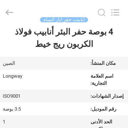
Langfang
Baiwei
Drill
Co.,
أنابيب حفر آبار المياه
Ltd..
All
4 بوصة حفر البئر أنابيب فولاذ
الصفحة
Rights
Reserved.
الكربون ريج خيط
الرئيسية
منتجات
مكان المنشأ:
الصين
اسم العلامة
Longway
التجارية:
فيديوهات
إصدار الشهادات:
ISO9001
معلومات
رقم الموديل:
3.5 بوصة
عنا
الحد الأدنى
1