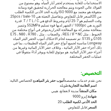
الاستخدامات للغاية يستخدم لحفر آبار المياه. وهو مصنوع من
الفولاذ عالي الجودة ويتم معالجته الحرارية لتحقيق قوة ومتانة
متفوقة.هو معتمد مع ISO 9000 ولديه الحد الأدنى للكمية الطلب
من 20السعر قابل للتفاوض وتفاصيل التعبئة هي 10-25pcs / bale.
وقت التسليم هو 7-25 أيام وشروط الدفع هي T / T L / C. قدرة
التوريد هي 1000pc / الشهر.لديها قوة تسليم 552MPa وتتميز
بمعالجة مشتركة مع المعالجة الحراريةيتوفر في أنواع مختلفة من
الخيوط ، مثل REG / IF * NC ، والصفات ، مثل E75 ، N80 ، R780 ،
G105 و S135. تم تصميمه لحام الاحتكاك.أنبوب الحفر البئر المياه
Longway مناسبة لجميع أنواع حفر البئر المياه التطبيقات، بما في
ذلك أجزاء حفر الآبار المائية ، وغلاف حفر الآبار المائية وغيرها من
أجزاء حفر الآبار المائية. هو موثوق للغاية ويوفر أداءً متفوقًا في
عمليات الحفر المختلفة.
التخصيص:
نحن نقدم خدمات مخصصة
أنبوب حفر بئر المياه
مع الخصائص التالية:
اسم العلامة التجارية
طويله
مكان المنشأ:
مدينة لانغفانغ، هيبي
شهادة:
إيزو 9000
الحد الأدنى لكمية الطلب:
20
السعر:
قابل للتفاوض