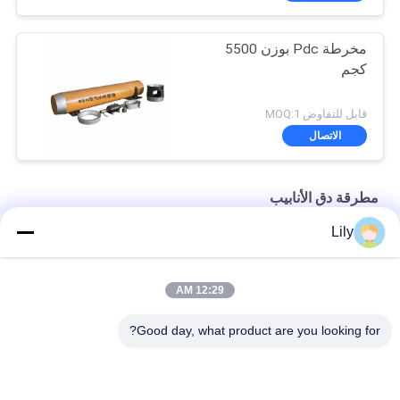
مخرطة Pdc بوزن 5500
كجم
قابل للتفاوض MOQ:1
الاتصال
مطرقة دق الأنابيب
Lily
OD260mm الأنابيب الهوائية صدم المطرقة المثقاب المستخدمة في
صدم الغلاف
12:29 AM
BH650 2500T تأثير مطرقة الأنابيب الهوائية
Good day, what product are you looking for?
28000kN 700mm OD. صب الأنابيب الهوائية للطاقة التعدين