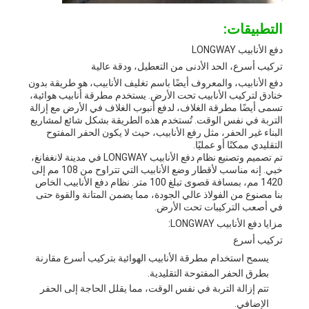
التطبيقات:
دفع الأنابيب LONGWAY
تركيب أسرع، الحد الأدنى من التعطيل، ودقة عالية
دفع الأنابيب، والمعروف أيضًا باسم تغليف الأنابيب، هو طريقة بدون
خنادق لتركيب الأنابيب تحت الأرض. يستخدم مطرقة أنابيب هوائية،
تسمى أيضًا مطرقة الغلاف، لدفع أنبوب الغلاف في الأرض مع إزالة
التربة في نفس الوقت. تُستخدم هذه الطريقة بشكل شائع لمشاريع
البناء غير الحفر، مثل رفع الأنابيب، حيث لا يكون الحفر المفتوح
التقليدي ممكنًا أو عمليًا.
تم تصميم وتصنيع نظام دفع الأنابيب LONGWAY في مدينة لانغفانغ،
خبي. إنه مناسب لأقطار وضع الأنابيب التي تتراوح من 108 مم إلى
1420 مم، بمسافة قصوى تبلغ 100 متر. نظام دفع الأنابيب الخاص
بنا مصنوع من الفولاذ عالي الجودة، مما يضمن المتانة والقوة حتى
في أصعب التركيبات تحت الأرض.
مزايا دفع الأنابيب LONGWAY:
تركيب أسرع
يسمح استخدام مطرقة الأنابيب الهوائية بتركيب أسرع مقارنة
بطرق الحفر المفتوحة التقليدية.
تتم إزالة التربة في نفس الوقت، مما يقلل الحاجة إلى الحفر
الإضافي.