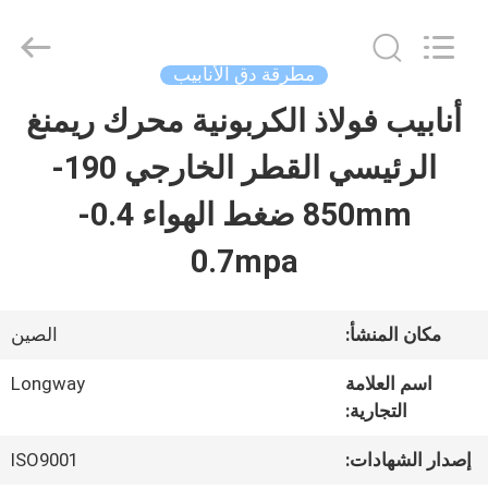
Langfang
Baiwei
Drill
Co.,
مطرقة دق الأنابيب
Ltd..
All
أنابيب فولاذ الكربونية محرك ريمنغ
الصفحة
Rights
Reserved.
الرئيسي القطر الخارجي 190-
الرئيسية
850mm ضغط الهواء 0.4-
منتجات
0.7mpa
فيديوهات
مكان المنشأ:
الصين
اسم العلامة
Longway
معلومات
التجارية:
عنا
إصدار الشهادات:
ISO9001