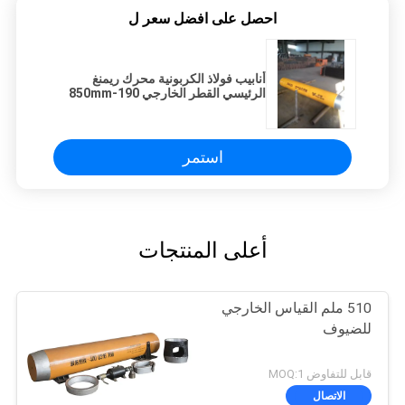
احصل على افضل سعر ل
أنابيب فولاذ الكربونية محرك ريمنغ
الرئيسي القطر الخارجي 190-850mm
ضغط الهواء 0.4-0.7mpa
استمر
أعلى المنتجات
510 ملم القياس الخارجي
للضيوف
قابل للتفاوض MOQ:1
الاتصال