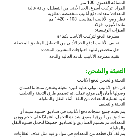
المسافة القصوى: 100 متر
المزايا: تركيب أسرع، الحد الأدنى من التعطيل، ودقة عالية
المعدات: معدات دفع أنابيب متخصصة مطلوبة
قطر وضع الأنابيب المناسب: 108 ~ 1420 مم
مادة الأنبوب: فولاذ
الميزات الرئيسية:
مطرقة الدفع لتركيب الأنابيب بكفاءة
تغليف الأنابيب لدفع الحد الأدنى من التعطيل للمناطق المحيطة
حل مخصص لتلبية احتياجات المشروع المحددة
تقنية مطرقة الأنابيب للدقة العالية والدقة
التعبئة والشحن:
التعبئة والشحن لدفع الأنابيب
في دفع الأنابيب، نولي عناية كبيرة لتعبئة وشحن منتجاتنا لضمان
وصولها بأمان إلى موقع عملك. تم تصميم طرق التعبئة والتغليف
لدينا لحماية المعدات من التلف أثناء النقل والمناولة.
التعبئة والتغليف
يتم تعبئة جميع منتجات دفع الأنابيب في صناديق خشبية متينة أو
صناديق من الورق المقوى شديدة التحمل، اعتمادًا على حجم ووزن
المعدات. تم تصميم الصناديق والصناديق خصيصًا لتحمل قسوة النقل
والمناولة.
يتم لف كل قطعة من المعدات في مواد واقية مثل غلاف الفقاعات