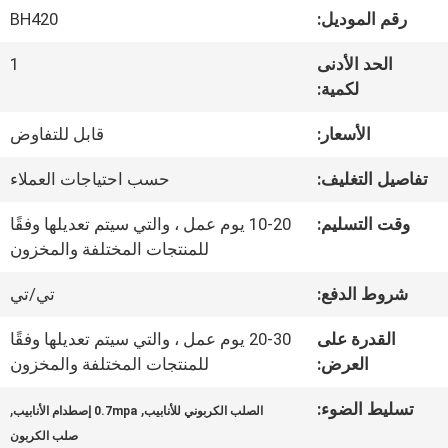
رقم الموديل:
BH420
جولة
الحد الأدنى
1
في
لكمية:
المصنع
الأسعار:
قابل للتفاوض
تفاصيل التغليف:
حسب احتياجات العملاء
مراقبة
وقت التسليم:
10-20 يوم عمل ، والتي سيتم تعديلها وفقًا
الجودة
للمنتجات المختلفة والمخزون
شروط الدفع:
تي/تي
اتصل
القدرة على
20-30 يوم عمل ، والتي سيتم تعديلها وفقًا
بنا
العرض:
للمنتجات المختلفة والمخزون
تسليط الضوء:
,
,
الصلب الكربوني للأنابيب
0.7mpa إصطدام الأنابيب
أخبار
صلب الكربون