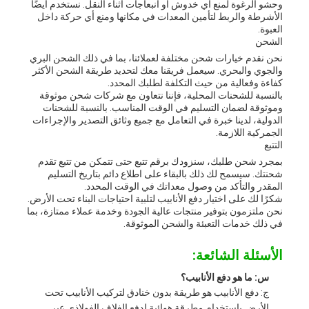
وحشو الرغوة لمنع أي خدوش أو انبعاجات أثناء النقل. نستخدم أيضًا
الأشرطة والربط لتأمين المعدات في مكانها ومنع أي حركة داخل
العبوة.
الشحن
نحن نقدم خيارات شحن مختلفة لعملائنا، بما في ذلك الشحن البري
والجوي والبحري. سيعمل فريقنا معك لتحديد طريقة الشحن الأكثر
كفاءة وفعالية من حيث التكلفة لطلبك المحدد.
بالنسبة للشحنات المحلية، فإننا نتعاون مع شركات شحن موثوقة
وموثوقة لضمان التسليم في الوقت المناسب. بالنسبة للشحنات
الدولية، لدينا خبرة في التعامل مع جميع وثائق التصدير والإجراءات
الجمركية اللازمة.
التتبع
بمجرد شحن طلبك، سنزودك برقم تتبع حتى تتمكن من تتبع تقدم
شحنتك. سيسمح لك ذلك بالبقاء على اطلاع دائم بتاريخ التسليم
المقدر والتأكد من وصول معداتك في الوقت المحدد.
شكرًا لك على اختيار دفع الأنابيب لتلبية احتياجات البناء تحت الأرض.
نحن ملتزمون بتوفير منتجات عالية الجودة وخدمة عملاء ممتازة، بما
في ذلك خدمات التعبئة والشحن الموثوقة.
الأسئلة الشائعة:
س: ما هو دفع الأنابيب؟
ج: دفع الأنابيب هو طريقة بدون خنادق لتركيب الأنابيب تحت
الأرض باستخدام مطرقة هوائية لدفع الغلاف الفولاذي عبر