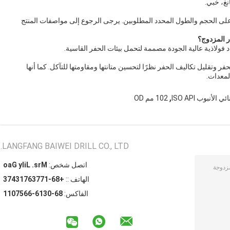
نغ، خبي.
دًا على الحجم والطول المحدد المطلوبين. يرجى الرجوع إلى مواصفات المنتج
ر المزدوج؟
 فولاذية عالية الجودة مصممة لتحمل بيئات الحفر القاسية.
فر وتقليل تكاليف الحفر نظرًا لتحسين متانتها ومقاومتها للتآكل. كما أنها
لمعدات.
,
لأنبوب ISO API
102 مم OD
LANGFANG BAIWEI DRILL CO., LTD.
اتصل شخص:
Mrs. Lily Gao
الهاتف ::
+86-17736713473
الفاكس:
86-0316-6657011