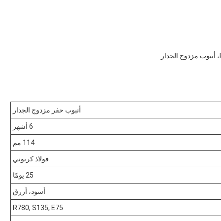
أنبوب حفر مزدوج الجدار
6 أشهر
114 مم
فولاذ كربوني
25 يومًا
أسود، أزرق
R780, S135, E75