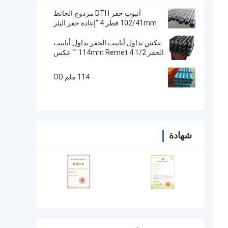
أنبوب حفر DTH مزدوج الحائط
102/41mm قطر 4 "إعادة حفر البئر
المائي
عكس تداول أنابيب الحفر تداول أنابيب
الحفر 114mm Remet 4 1/2 "" عكس
114 ملم OD
شهادة