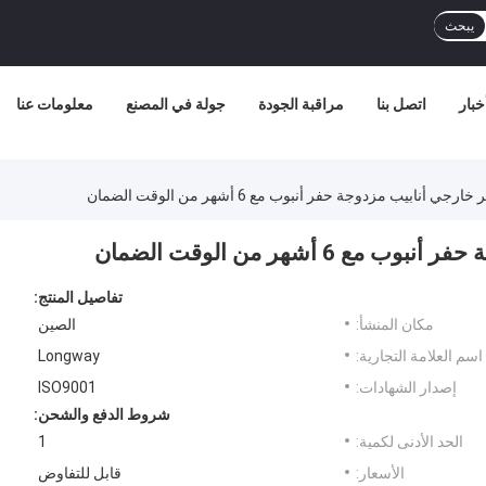
يبحث
خبار
اتصل بنا
مراقبة الجودة
جولة في المصنع
معلومات عنا
تفاصيل المنتج:
مكان المنشأ:
الصين
اسم العلامة التجارية:
Longway
إصدار الشهادات:
ISO9001
شروط الدفع والشحن:
الحد الأدنى لكمية:
1
الأسعار:
قابل للتفاوض