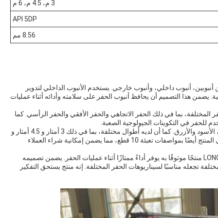
3 م، 4.5 م، 6 م
API 5DP
8.56 مم
 أنبوبين، أنبوب داخلي، وأنبوب خارجي. يستخدم الأنبوب الداخلي لتدوير
ية. يضمن هذا التصميم أن يحافظ أنبوب الحفر على سلامته وأدائه أثناء عمليات
فر المختلفة، بما في ذلك الحفر الاتجاهي والحفر الأفقي والحفر الرأسي. كما
م للحفر في التكوينات الجيولوجية الصعبة.
يأتي أنبوب الحفر ذو الجدار المزدوج من LONGWAY بلونين، الأسود والأزرق. كما أن لديه أطوال مختلفة، بما في ذلك 3 أمتار و 4.5 أمتار و
6 أمتار، مما يجعله مناسبًا لسيناريوهات الحفر المختلفة. يأتي المنتج أيضًا بمواصفات تعبئة 10 قطع، مما يضمن إمكانية شراء العملاء
بشكل عام، يعتبر أنبوب الحفر ذو الجدار المزدوج من LONGWAY منتجًا موثوقًا به يوفر أداءً ممتازًا أثناء عمليات الحفر. يضمن تصميمه
تلفة تجعله مناسبًا لسيناريوهات الحفر المختلفة. إنه منتج يستحق التفكير