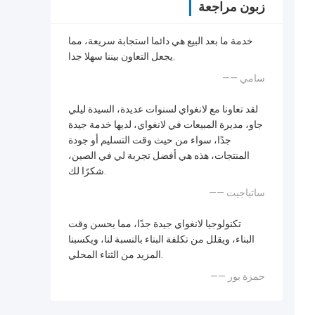
زبون مراجعة
خدمة ما بعد البيع هي دائما استجابة سريعة، مما
يجعل التعاون بيننا سهلا جدا.
—— سامي
لقد تعاونا مع لانغواي لسنوات عديدة، السيدة ليلي
جاو، مديرة المبيعات في لانغواي، لديها خدمة جيدة
جدًا، سواء من حيث وقت التسليم أو جودة
المنتجات، هذه هي أفضل تجربة لي في الصين،
شكرًا لك.
—— ساتياجيت
تكنولوجيا لانغواي جيدة جدًا، مما يحسن وقت
البناء، ويقلل من تكلفة البناء بالنسبة لنا، ويكسبنا
المزيد من الثناء المحلي.
—— حمزة بور