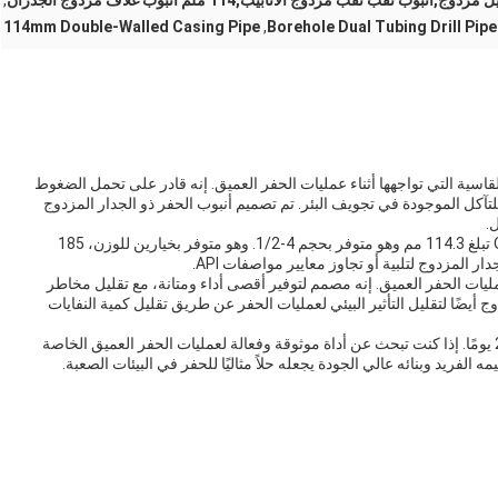
,
114mm Double-Walled Casing Pipe
,
Borehole Dual Tubing Drill Pipe
اسية التي تواجهها أثناء عمليات الحفر العميق. إنه قادر على تحمل الضغوط
لتآكل الموجودة في تجويف البئر. تم تصميم أنبوب الحفر ذو الجدار المزدوج
.
يحتوي أنبوب الحفر ذو الجدار المزدوج على وصلة أدوات OD تبلغ 114.3 مم وهو متوفر بحجم 4-1/2. وهو متوفر بخيارين للوزن، 185
عمليات الحفر العميق. إنه مصمم لتوفير أقصى أداء ومتانة، مع تقليل مخاطر
أيضًا لتقليل التأثير البيئي لعمليات الحفر عن طريق تقليل كمية النفايات
يتوفر أنبوب الحفر ذو الجدار المزدوج للتسليم في غضون 25 يومًا. إذا كنت تبحث عن أداة موثوقة وفعالة لعمليات الحفر العميق الخاصة
 الفريد وبنائه عالي الجودة يجعله حلاً مثاليًا للحفر في البيئات الصعبة.