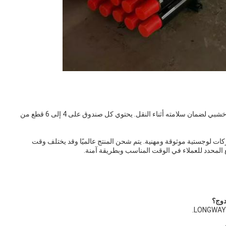
يتم تغليف منتج أنبوب الحفر ذو الجدار المزدوج في صندوق خشبي لضمان سلامته أثناء النقل. يحتوي كل صندوق على 4 إلى 6 قطع من
ات لوجستية موثوقة ومهنية. يتم شحن المنتج عالميًا وقد يختلف وقت
ع المحدد للعملاء في الوقت المناسب وبطريقة آمنة.
دوج؟