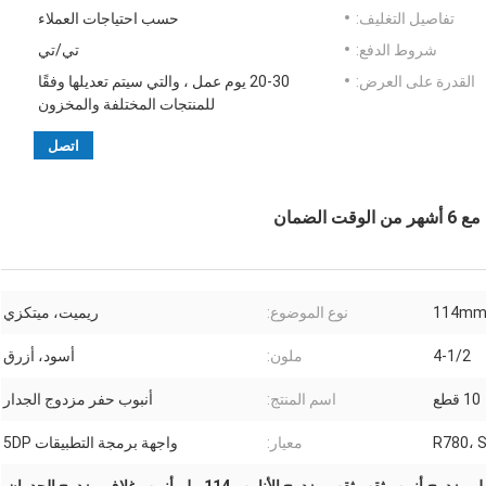
تفاصيل التغليف:
حسب احتياجات العملاء
شروط الدفع:
تي/تي
القدرة على العرض:
20-30 يوم عمل ، والتي سيتم تعديلها وفقًا
للمنتجات المختلفة والمخزون
اتصل
114m
نوع الموضوع:
ريميت، ميتكزي
4-1/2
ملون:
أسود، أزرق
10 قطع
اسم المنتج:
أنبوب حفر مزدوج الجدار
R780، 
معيار:
واجهة برمجة التطبيقات 5DP