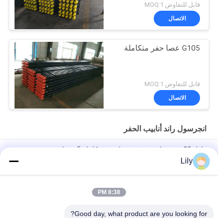
قابل للتفاوض MOQ:1
الاتصال
G105 عصا حفر متكاملة
قابل للتفاوض MOQ:1
الاتصال
انجرسول راند أنابيب الحفر
طول 20 بوصة مادة موثوقة عصا حفر متكاملة 5 بوصات
Lily
قضيب حفر متكامل بطول 5 بوصات، أنبوب حفر DTH API Casing
670lbc
8:38 PM
4.5 بوصة G105 أنبوب حفر 114 مم قضيب حفر متكامل / أنبوب حفر
المياه
Good day, what product are you looking for?