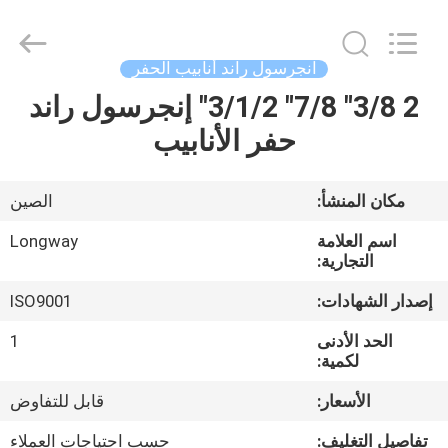
Langfang
Baiwei
Drill
Co.,
Ltd..
انجرسول راند أنابيب الحفر
All
Rights
Reserved.
2 3/8" 7/8" 3/1/2" إنجرسول راند
الصفحة
حفر الأنابيب
الرئيسية
منتجات
مكان المنشأ:
الصين
اسم العلامة
Longway
فيديوهات
التجارية:
إصدار الشهادات:
ISO9001
معلومات
الحد الأدنى
1
عنا
لكمية:
الأسعار:
قابل للتفاوض
جولة
تفاصيل التغليف:
حسب احتياجات العملاء