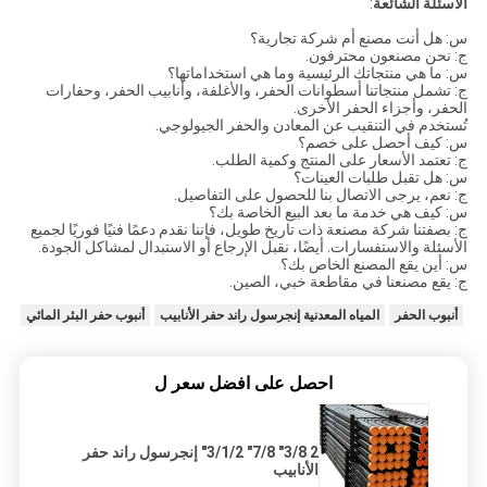
الأسئلة الشائعة
:
س: هل أنت مصنع أم شركة تجارية؟
ج: نحن مصنعون محترفون.
س: ما هي منتجاتك الرئيسية وما هي استخداماتها؟
ج: تشمل منتجاتنا أسطوانات الحفر، والأغلفة، وأنابيب الحفر، وحفارات
الحفر، وأجزاء الحفر الأخرى.
تُستخدم في التنقيب عن المعادن والحفر الجيولوجي.
س: كيف أحصل على خصم؟
ج: تعتمد الأسعار على المنتج وكمية الطلب.
س: هل تقبل طلبات العينات؟
ج: نعم، يرجى الاتصال بنا للحصول على التفاصيل.
س: كيف هي خدمة ما بعد البيع الخاصة بك؟
ج: بصفتنا شركة مصنعة ذات تاريخ طويل، فإننا نقدم دعمًا فنيًا فوريًا لجميع
الأسئلة والاستفسارات. أيضًا، نقبل الإرجاع أو الاستبدال لمشاكل الجودة.
س: أين يقع المصنع الخاص بك؟
ج: يقع مصنعنا في مقاطعة خبي، الصين.
أنبوب الحفر
المياه المعدنية إنجرسول راند حفر الأنابيب
أنبوب حفر البئر المائي
احصل على افضل سعر ل
2 3/8" 7/8" 3/1/2" إنجرسول راند حفر
الأنابيب