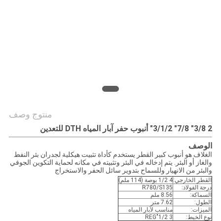
الموقع
PRIVACY
POLICY
منتوج وصف
2 3/8" 7/8" 3/1/2" أنبوب حفر آبار المياه DTH للتعدين
الوصف
الغلاف هو أنبوب كبير القطر يستخدم كأداة تثبيت هيكلية لجدران بئر النفط
والغاز أو البئر. يتم إدخاله في البئر وتثبيته في مكانه لحماية التكوين الجوفي
والبئر من الانهيار وللسماح بتدوير سائل الحفر والاستخراج
القطر الخارجي:
4 1/2 بوصة (114 ملم)
درجة الفولاذ:
R780/S135
السماكة:
8.56 ملم
الطول:
7.62 متر
الميزات:
مناسب لآبار المياه
نوع الخيط:
3 1/2"REG